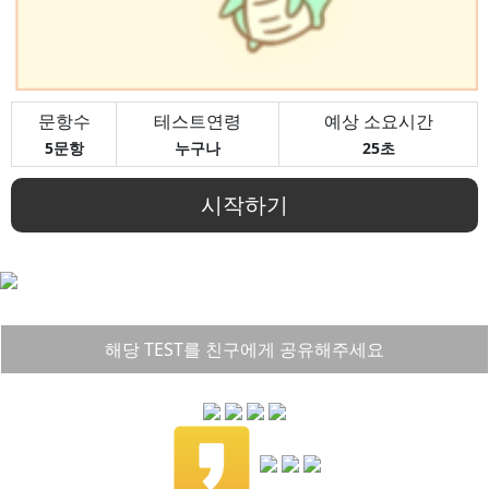
문항수
테스트연령
예상 소요시간
5문항
누구나
25초
시작하기
해당 TEST를 친구에게 공유해주세요