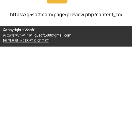
©copyright “G5soft”
광고/제휴/아이디어
g5soft500@gmail.com
[웹퀴즈형 소개자료 다운로드]