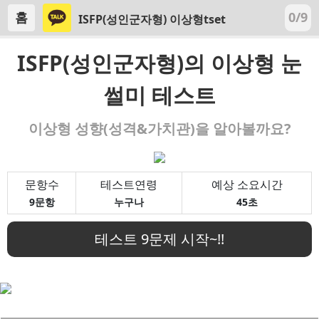
홈
0/9
ISFP(성인군자형) 이상형tset
ISFP(성인군자형)의 이상형 눈
썰미 테스트
이상형 성향(성격&가치관)을 알아볼까요?
문항수
테스트연령
예상 소요시간
9문항
누구나
45초
테스트 9문제 시작~!!