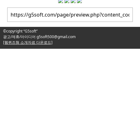
©copyright “G5soft”
광고/제휴/아이디어
g5soft500@gmail.com
[웹퀴즈형 소개자료 다운로드]