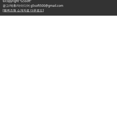
©copyright “G5soft”
광고/제휴/아이디어
g5soft500@gmail.com
[웹퀴즈형 소개자료 다운로드]