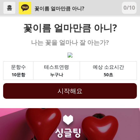
홈
0/10
꽃이름 얼마만큼 아니?
꽃이름 얼마만큼 아니?
나는 꽃을 얼마나 잘 아는가?
문항수
테스트연령
예상 소요시간
10문항
누구나
50초
시작해요